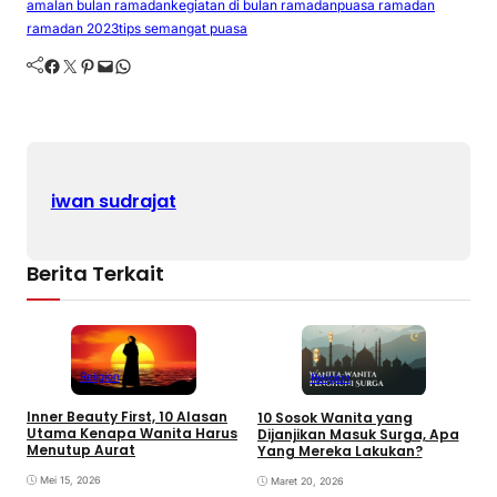
amalan bulan ramadan
kegiatan di bulan ramadan
puasa ramadan
ramadan 2023
tips semangat puasa
Facebook
Twitter
Pinterest
Mail
WhatsApp
iwan sudrajat
Berita Terkait
Religion
Religion
Inner Beauty First, 10 Alasan
10 Sosok Wanita yang
I
Utama Kenapa Wanita Harus
Dijanjikan Masuk Surga, Apa
1
Menutup Aurat
Yang Mereka Lakukan?
M
L
Mei 15, 2026
Maret 20, 2026