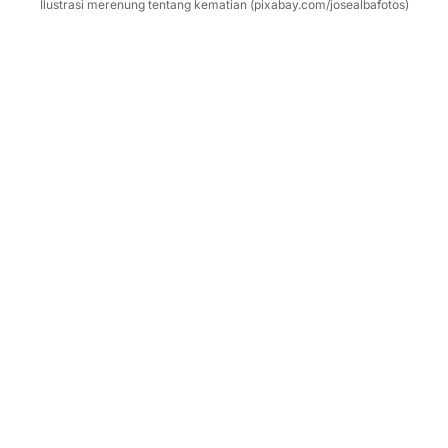
Ilustrasi merenung tentang kematian (pixabay.com/josealbafotos)