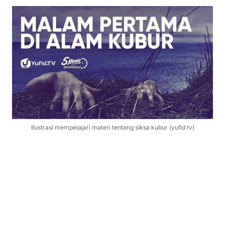
Ilustrasi mempelajari materi tentang siksa kubur (yufid tv)