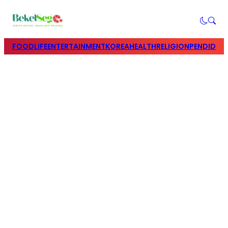
FOOD
LIFE
ENTERTAINMENT
KOREA
HEALTH
RELIGION
PENDIDIK