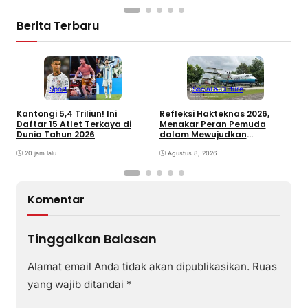
Berita Terbaru
Sport
Social & Culture
Kantongi 5,4 Triliun! Ini
Refleksi Hakteknas 2026,
J
Daftar 15 Atlet Terkaya di
Menakar Peran Pemuda
K
Dunia Tahun 2026
dalam Mewujudkan
B
Kemandirian Teknologi
20 jam lalu
Indonesia
Agustus 8, 2026
Komentar
Tinggalkan Balasan
Alamat email Anda tidak akan dipublikasikan.
Ruas
yang wajib ditandai
*