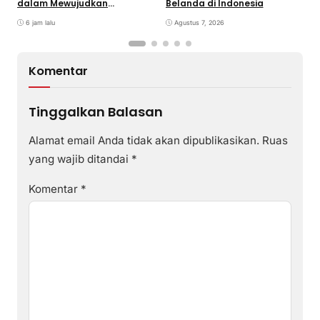
dalam Mewujudkan
Belanda di Indonesia
P
Kemandirian Teknologi
T
Indonesia
6 jam lalu
Agustus 7, 2026
Komentar
Tinggalkan Balasan
Alamat email Anda tidak akan dipublikasikan.
Ruas
yang wajib ditandai
*
Komentar
*