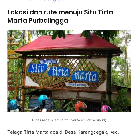
Lokasi dan rute menuju Situ Tirta
Marta Purbalingga
Pintu masuk situ tirta marta (guidenesia.id)
Telaga Tirta Marta ada di Desa Karangcegak, Kec,