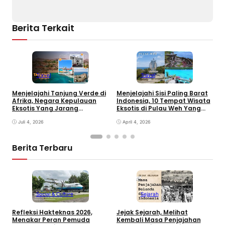
Berita Terkait
Travel
Travel
Menjelajahi Sisi Paling Barat
M
Menjelajahi Tanjung Verde di
Indonesia, 10 Tempat Wisata
S
Afrika, Negara Kepulauan
Eksotis di Pulau Weh Yang
P
Eksotis Yang Jarang
Wajib Dikunjungi
Diketahui
April 4, 2026
Juli 4, 2026
Berita Terbaru
Social & Culture
Sejarah
Refleksi Hakteknas 2026,
Jejak Sejarah, Melihat
M
Menakar Peran Pemuda
Kembali Masa Penjajahan
M