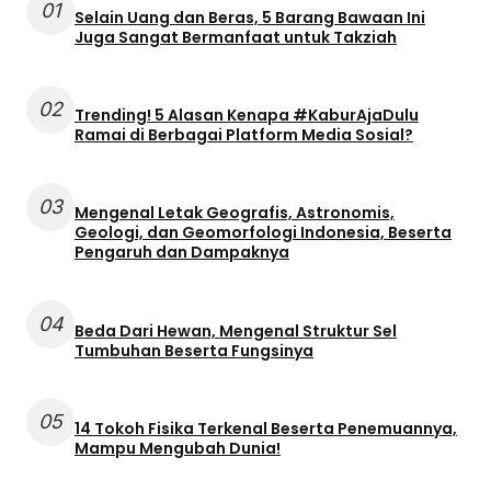
01
Selain Uang dan Beras, 5 Barang Bawaan Ini
Juga Sangat Bermanfaat untuk Takziah
02
Trending! 5 Alasan Kenapa #KaburAjaDulu
Ramai di Berbagai Platform Media Sosial?
03
Mengenal Letak Geografis, Astronomis,
Geologi, dan Geomorfologi Indonesia, Beserta
Pengaruh dan Dampaknya
04
Beda Dari Hewan, Mengenal Struktur Sel
Tumbuhan Beserta Fungsinya
05
14 Tokoh Fisika Terkenal Beserta Penemuannya,
Mampu Mengubah Dunia!