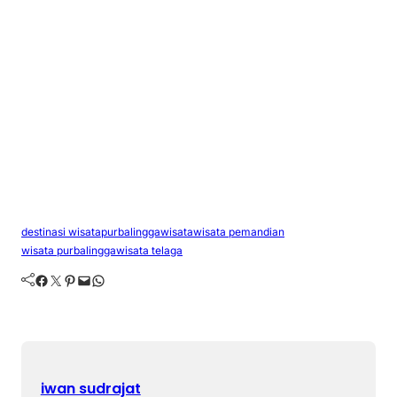
destinasi wisata
purbalingga
wisata
wisata pemandian
wisata purbalingga
wisata telaga
Facebook
Twitter
Pinterest
Mail
WhatsApp
iwan sudrajat