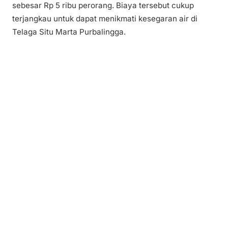
sebesar Rp 5 ribu perorang. Biaya tersebut cukup
terjangkau untuk dapat menikmati kesegaran air di
Telaga Situ Marta Purbalingga.