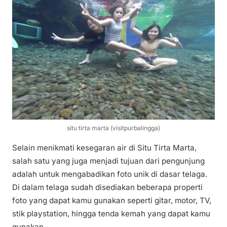
situ tirta marta (visitpurbalingga)
Selain menikmati kesegaran air di Situ Tirta Marta,
salah satu yang juga menjadi tujuan dari pengunjung
adalah untuk mengabadikan foto unik di dasar telaga.
Di dalam telaga sudah disediakan beberapa properti
foto yang dapat kamu gunakan seperti gitar, motor, TV,
stik playstation, hingga tenda kemah yang dapat kamu
gunakan.