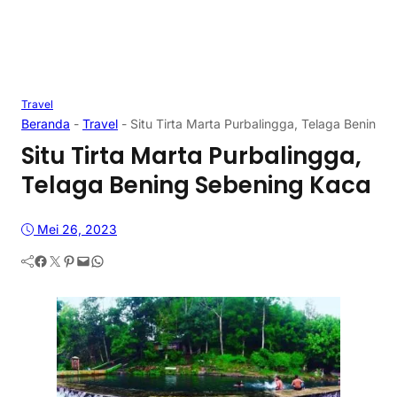
Travel
Beranda
-
Travel
-
Situ Tirta Marta Purbalingga, Telaga Bening 
Situ Tirta Marta Purbalingga,
Telaga Bening Sebening Kaca
Mei 26, 2023
Facebook
Twitter
Pinterest
Mail
WhatsApp