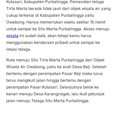
Kutasari, Kabupaten Purbalingga. Pemandian telaga
Tirta Marta berada tidak jauh dari objek wisata air yang
cukup terkenal di Kabupaten Purbalingga yaitu
Owabong. Hanya memerlukan waktu sekitar 15 menit
untuk sampai ke Situ Marta Purbalingga. Akses menuju
wisata
ini sudah baik, akan tetapi kamu harus
menggunakan kendaraan pribadi untuk sampai ke
lokasi telaga.
Rute menuju Situ Tirta Marta Purbalingga dari Objek
Wisata Air Owabong, yaitu ke arah Desa Beji. Setelah
bertemu dengan perempatan Pasar Beji maka lurus
terus mengikuti jalan hingga bertemu dengan
perempatan Pasar Kutasari. Selanjutnya belok ke
kanan menuju Desa Karangcegak, lalu ikuti petunjuk
jalan menuju Telaga Situ Marta Purbalingga.