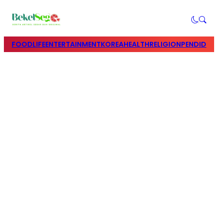
FOOD
LIFE
ENTERTAINMENT
KOREA
HEALTH
RELIGION
PENDIDIK