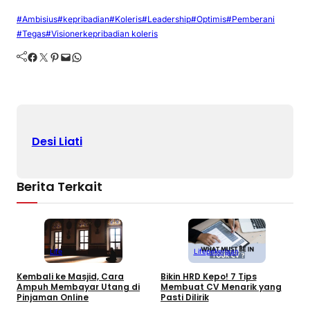
#Ambisius
#kepribadian
#Koleris
#Leadership
#Optimis
#Pemberani
#Tegas
#Visioner
kepribadian koleris
Facebook
Twitter
Pinterest
Mail
WhatsApp
Desi Liati
Berita Terkait
Life
pekerjaan
Life
Bikin HRD Kepo! 7 Tips
1
Kembali ke Masjid, Cara
Membuat CV Menarik yang
P
Ampuh Membayar Utang di
Pasti Dilirik
y
Pinjaman Online