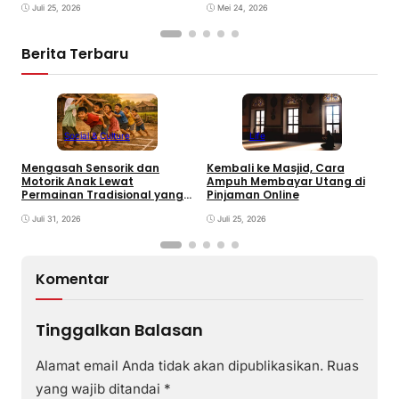
Mei 24, 2026
Juli 25, 2026
Berita Terbaru
Social & Culture
Life
Mengasah Sensorik dan
Kembali ke Masjid, Cara
P
Motorik Anak Lewat
Ampuh Membayar Utang di
O
Permainan Tradisional yang
Pinjaman Online
J
Terlupaka
K
Juli 31, 2026
Juli 25, 2026
Komentar
Tinggalkan Balasan
Alamat email Anda tidak akan dipublikasikan.
Ruas
yang wajib ditandai
*