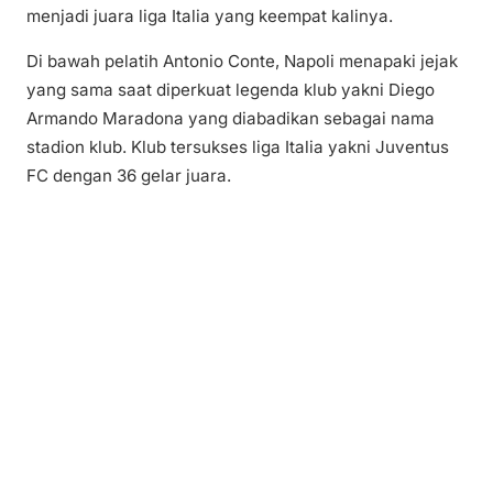
menjadi juara liga Italia yang keempat kalinya.
Di bawah pelatih Antonio Conte, Napoli menapaki jejak
yang sama saat diperkuat legenda klub yakni Diego
Armando Maradona yang diabadikan sebagai nama
stadion klub. Klub tersukses liga Italia yakni Juventus
FC dengan 36 gelar juara.