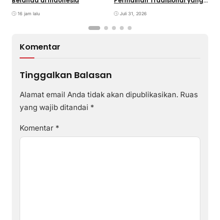
Belanda di Indonesia
Permainan Tradisional yang
P
Terlupaka
16 jam lalu
Juli 31, 2026
Komentar
Tinggalkan Balasan
Alamat email Anda tidak akan dipublikasikan.
Ruas
yang wajib ditandai
*
Komentar
*