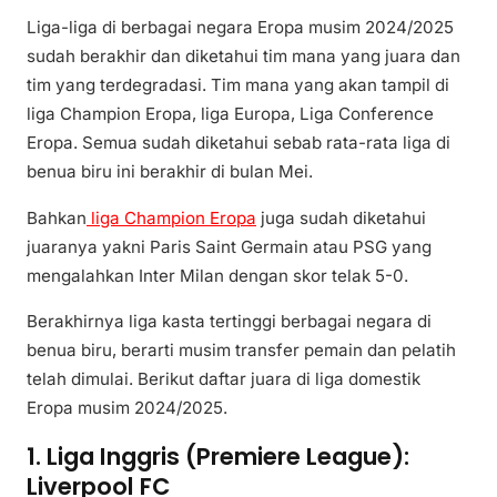
Liga-liga di berbagai negara Eropa musim 2024/2025
sudah berakhir dan diketahui tim mana yang juara dan
tim yang terdegradasi. Tim mana yang akan tampil di
liga Champion Eropa, liga Europa, Liga Conference
Eropa. Semua sudah diketahui sebab rata-rata liga di
benua biru ini berakhir di bulan Mei.
Bahkan
liga Champion Eropa
juga sudah diketahui
juaranya yakni Paris Saint Germain atau PSG yang
mengalahkan Inter Milan dengan skor telak 5-0.
Berakhirnya liga kasta tertinggi berbagai negara di
benua biru, berarti musim transfer pemain dan pelatih
telah dimulai. Berikut daftar juara di liga domestik
Eropa musim 2024/2025.
1. Liga Inggris (Premiere League):
Liverpool FC