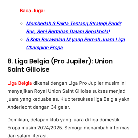
Baca Juga:
Membedah 3 Fakta Tentang Strategi Parkir
Bus, Seni Bertahan Dalam Sepakbola!
5 Kota Berawalan M yang Pernah Juara Liga
Champion Eropa
8. Liga Belgia (Pro Jupiler): Union
Saint Gilloise
Liga Belgia
dikenal dengan Liga Pro Jupiler musim ini
menyajikan Royal Union Saint Gilloise sukses menjadi
juara yang keduabelas. Klub tersukses liga Belgia yakni
Anderlecht dengan 34 gelar.
Demikian, delapan klub yang juara di liga domestik
Eropa musim 2024/2025. Semoga menambah informasi
dan salam literasi.