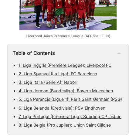
Liverpool Juara Premiere League (AFP/Paul Ellis)
−
Table of Contents
1. Liga Inggris (Premiere League): Liverpool FC
2. Liga Spanyol (La Liga): FC Barcelona
3. Liga Italia (Serie A): Napoli
4. Liga Jerman (Bundesliga): Bayern Muenchen
5. Liga Perancis (Ligue 1): Paris Saint Germain (PSG)
6. Liga Belanda (Eredivisie): PSV Eindhoven
7. Liga Portugal (Premiera Liga): Sporting CP Lisbon
8. Liga Belgia (Pro Jupiler): Union Saint Gilloise