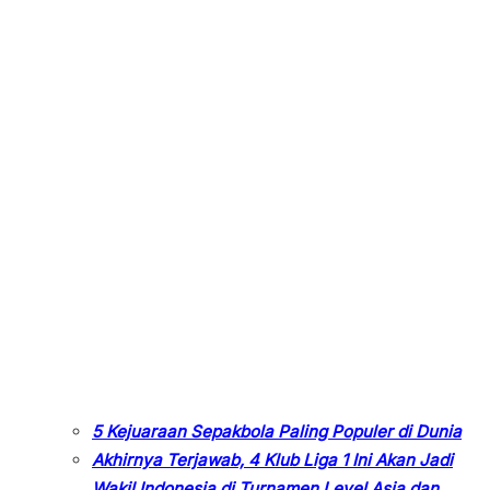
5 Kejuaraan Sepakbola Paling Populer di Dunia
Akhirnya Terjawab, 4 Klub Liga 1 Ini Akan Jadi
Wakil Indonesia di Turnamen Level Asia dan