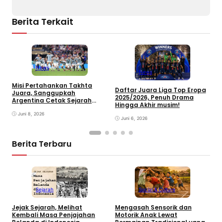
Berita Terkait
News
News
Misi Pertahankan Takhta
5
Daftar Juara Liga Top Eropa
Juara, Sanggupkah
R
2025/2026, Penuh Drama
Argentina Cetak Sejarah
S
Hingga Akhir musim!
Back-to-Back di Piala Dunia
T
2026?
Juni 8, 2026
Juni 6, 2026
Berita Terbaru
Sejarah
Social & Culture
Jejak Sejarah, Melihat
Mengasah Sensorik dan
K
Kembali Masa Penjajahan
Motorik Anak Lewat
A