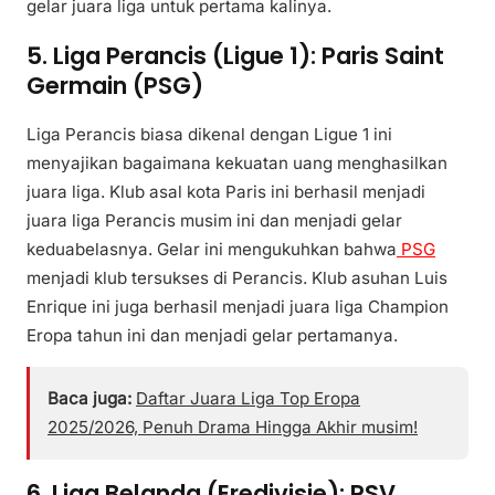
gelar juara liga untuk pertama kalinya.
5. Liga Perancis (Ligue 1): Paris Saint
Germain (PSG)
Liga Perancis biasa dikenal dengan Ligue 1 ini
menyajikan bagaimana kekuatan uang menghasilkan
juara liga. Klub asal kota Paris ini berhasil menjadi
juara liga Perancis musim ini dan menjadi gelar
keduabelasnya. Gelar ini mengukuhkan bahwa
PSG
menjadi klub tersukses di Perancis. Klub asuhan Luis
Enrique ini juga berhasil menjadi juara liga Champion
Eropa tahun ini dan menjadi gelar pertamanya.
Baca juga:
Daftar Juara Liga Top Eropa
2025/2026, Penuh Drama Hingga Akhir musim!
6. Liga Belanda (Eredivisie): PSV