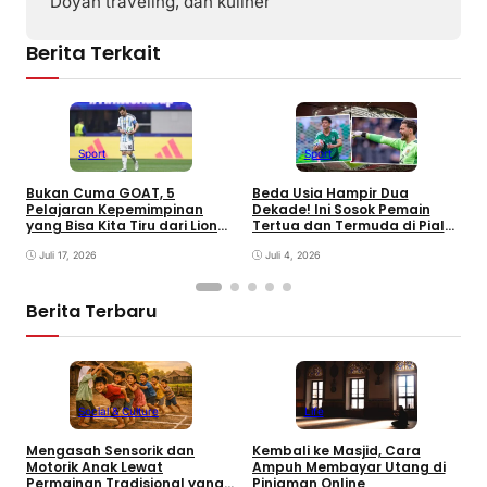
Doyan traveling, dan kuliner
Berita Terkait
Sport
Sport
Bukan Cuma GOAT, 5
B
Beda Usia Hampir Dua
Pelajaran Kepemimpinan
I
Dekade! Ini Sosok Pemain
yang Bisa Kita Tiru dari Lionel
K
Tertua dan Termuda di Piala
Messi
Dunia 2026
Juli 17, 2026
Juli 4, 2026
Berita Terbaru
Social & Culture
Life
Mengasah Sensorik dan
Kembali ke Masjid, Cara
P
Motorik Anak Lewat
Ampuh Membayar Utang di
O
Permainan Tradisional yang
Pinjaman Online
J