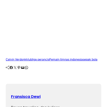
Calvin Verdonk
klub
liga perancis
Pemain timnas indonesia
sepak bola
Facebook
Twitter
Pinterest
Mail
WhatsApp
Fransisca Dewi