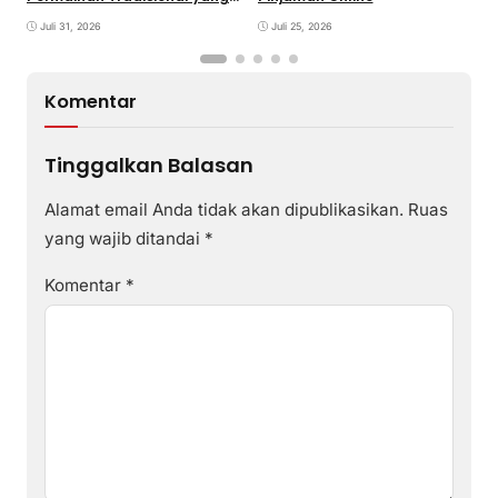
Terlupaka
K
Juli 31, 2026
Juli 25, 2026
Komentar
Tinggalkan Balasan
Alamat email Anda tidak akan dipublikasikan.
Ruas
yang wajib ditandai
*
Komentar
*