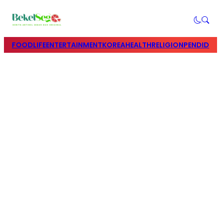
FOOD
LIFE
ENTERTAINMENT
KOREA
HEALTH
RELIGION
PENDIDIK