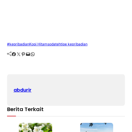
#kepribadian
Kopi Hitam
soda
teh
tipe kepribadian
Facebook
Twitter
Pinterest
Mail
WhatsApp
abdurir
Berita Terkait