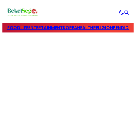
FOOD
LIFE
ENTERTAINMENT
KOREA
HEALTH
RELIGION
PENDIDIK