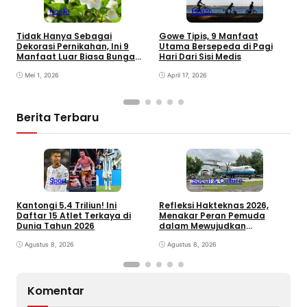
Health
Health
Tidak Hanya Sebagai
5
Gowe Tipis, 9 Manfaat
Dekorasi Pernikahan, Ini 9
S
Utama Bersepeda di Pagi
Manfaat Luar Biasa Bunga
M
Hari Dari Sisi Medis
Melati Sebagai Obat
Tradisional
Mei 1, 2026
April 17, 2026
Berita Terbaru
Sport
Social & Culture
Kantongi 5,4 Triliun! Ini
Refleksi Hakteknas 2026,
J
Daftar 15 Atlet Terkaya di
Menakar Peran Pemuda
K
Dunia Tahun 2026
dalam Mewujudkan
B
Kemandirian Teknologi
Agustus 8, 2026
Indonesia
Agustus 8, 2026
Komentar