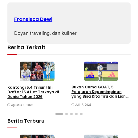
Fransisca Dewi
Doyan traveling, dan kuliner
Berita Terkait
Sport
Sport
Bukan Cuma GOAT, 5
Kantongi 5,4 Triliun! Ini
B
Pelajaran Kepemimpinan
Daftar 15 Atlet Terkaya di
D
yang Bisa Kita Tiru dari Lionel
Dunia Tahun 2026
T
Messi
D
Juli 17, 2026
Agustus 8, 2026
Berita Terbaru