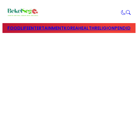
FOOD
LIFE
ENTERTAINMENT
KOREA
HEALTH
RELIGION
PENDIDIK