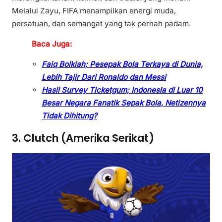
Melalui Zayu, FIFA menampilkan energi muda,
persatuan, dan semangat yang tak pernah padam.
Baca Juga:
Faiq Bolkiah; Pesepak Bola Terkaya di Dunia,
Lebih Tajir Dari Ronaldo dan Messi
Hasil Survey Ticketgum; Indonesia di Luar 10
Besar Negara Fanatik Sepak Bola, Netizennya
Tidak Dihitung?
3. Clutch (Amerika Serikat)