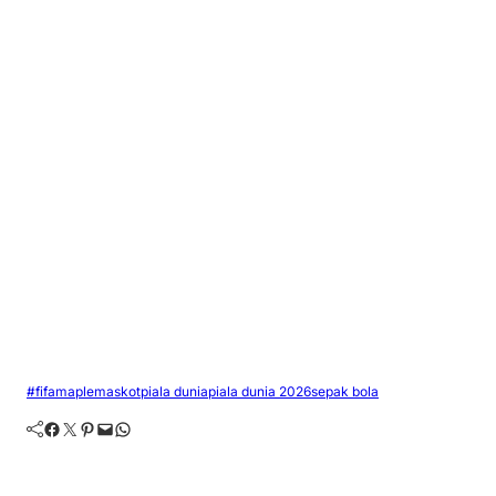
#fifa
maple
maskot
piala dunia
piala dunia 2026
sepak bola
Facebook
Twitter
Pinterest
Mail
WhatsApp