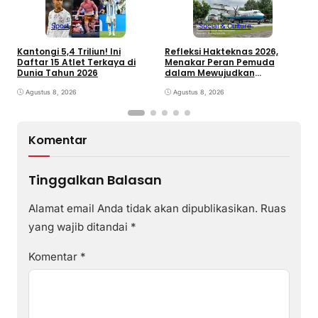
Sport
Social & Culture
Kantongi 5,4 Triliun! Ini
Refleksi Hakteknas 2026,
J
Daftar 15 Atlet Terkaya di
Menakar Peran Pemuda
K
Dunia Tahun 2026
dalam Mewujudkan
B
Kemandirian Teknologi
Agustus 8, 2026
Indonesia
Agustus 8, 2026
Komentar
Tinggalkan Balasan
Alamat email Anda tidak akan dipublikasikan.
Ruas
yang wajib ditandai
*
Komentar
*