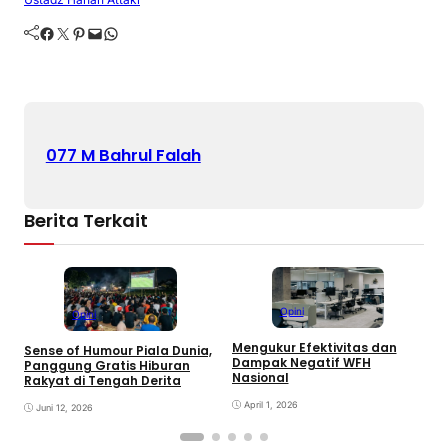
Facebook
Twitter
Pinterest
Mail
WhatsApp
077 M Bahrul Falah
Berita Terkait
Opini
Opini
Mengukur Efektivitas dan
Sense of Humour Piala Dunia,
M
Dampak Negatif WFH
Panggung Gratis Hiburan
D
Nasional
Rakyat di Tengah Derita
D
A
April 1, 2026
Juni 12, 2026