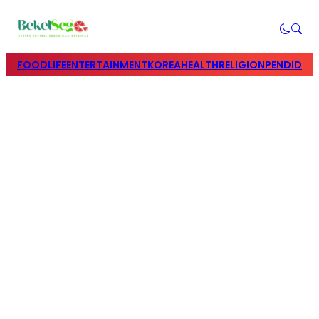
FOOD
LIFE
ENTERTAINMENT
KOREA
HEALTH
RELIGION
PENDIDIK