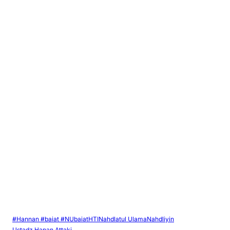
#Hannan #baiat #NU
baiat
HTI
Nahdlatul Ulama
Nahdliyin
Ustadz Hanan Attaki