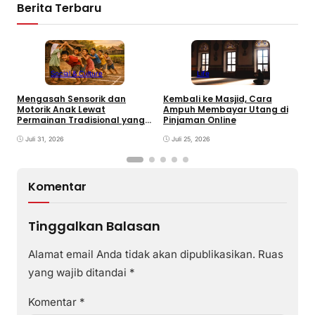
Berita Terbaru
Social & Culture
Life
Mengasah Sensorik dan
Kembali ke Masjid, Cara
P
Motorik Anak Lewat
Ampuh Membayar Utang di
O
Permainan Tradisional yang
Pinjaman Online
J
Terlupaka
K
Juli 31, 2026
Juli 25, 2026
Komentar
Tinggalkan Balasan
Alamat email Anda tidak akan dipublikasikan.
Ruas
yang wajib ditandai
*
Komentar
*