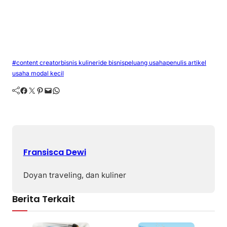
#content creator
bisnis kuliner
ide bisnis
peluang usaha
penulis artikel
usaha modal kecil
Facebook
Twitter
Pinterest
Mail
WhatsApp
Fransisca Dewi
Doyan traveling, dan kuliner
Berita Terkait