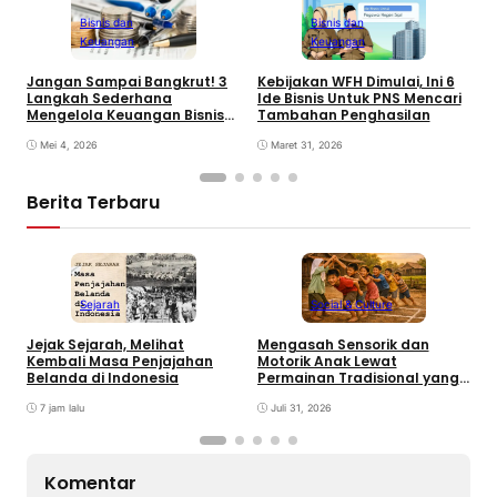
Bisnis dan
Bisnis dan
Keuangan
Keuangan
N
Kebijakan WFH Dimulai, Ini 6
Jangan Sampai Bangkrut! 3
K
Ide Bisnis Untuk PNS Mencari
Langkah Sederhana
E
Tambahan Penghasilan
Mengelola Keuangan Bisnis
B
bagi Pemula
Maret 31, 2026
Mei 4, 2026
Berita Terbaru
Sejarah
Social & Culture
Jejak Sejarah, Melihat
Mengasah Sensorik dan
K
Kembali Masa Penjajahan
Motorik Anak Lewat
A
Belanda di Indonesia
Permainan Tradisional yang
P
Terlupaka
7 jam lalu
Juli 31, 2026
Komentar