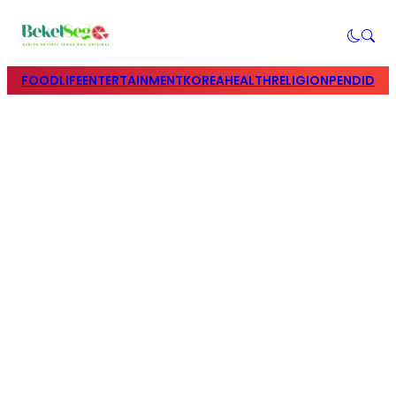
FOOD
LIFE
ENTERTAINMENT
KOREA
HEALTH
RELIGION
PENDIDIK