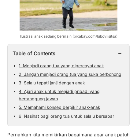
Ilustrasi anak sedang bermain (pixabay.com/lubovlisitsa)
−
Table of Contents
1. Menjadi orang tua yang dipercayai anak
2. Jangan menjadi orang tua yang suka berbohong
3. Selalu tepati janji dengan anak
4. Ajari anak untuk menjadi pribadi yang
bertanggung jawab
5. Memahami konsep berpikir anak-anak
6. Nasihat bagi orang tua untuk selalu bersabar
Pernahkah kita memikirkan bagaimana agar anak patuh