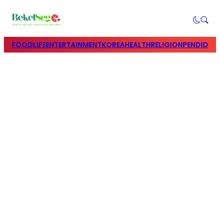
FOOD
LIFE
ENTERTAINMENT
KOREA
HEALTH
RELIGION
PENDIDIK