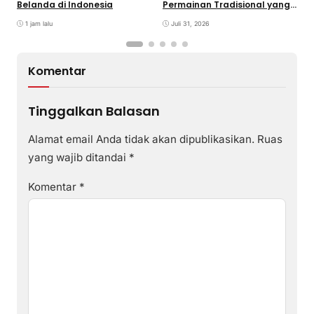
Belanda di Indonesia
Permainan Tradisional yang
P
Terlupaka
1 jam lalu
Juli 31, 2026
Komentar
Tinggalkan Balasan
Alamat email Anda tidak akan dipublikasikan.
Ruas
yang wajib ditandai
*
Komentar
*