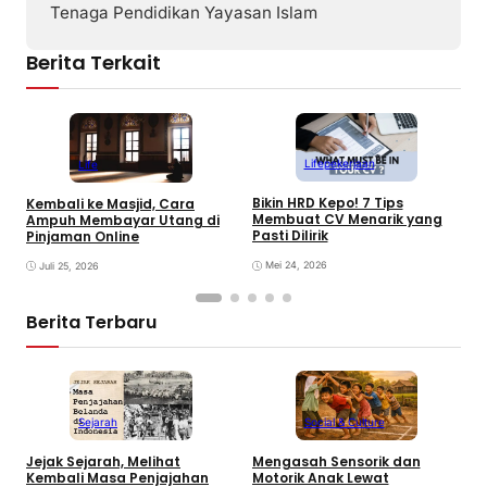
Tenaga Pendidikan Yayasan Islam
Berita Terkait
Life
pekerjaan
Life
Bikin HRD Kepo! 7 Tips
1
Kembali ke Masjid, Cara
Membuat CV Menarik yang
P
Ampuh Membayar Utang di
Pasti Dilirik
y
Pinjaman Online
Mei 24, 2026
Juli 25, 2026
Berita Terbaru
Sejarah
Social & Culture
Jejak Sejarah, Melihat
Mengasah Sensorik dan
K
Kembali Masa Penjajahan
Motorik Anak Lewat
A