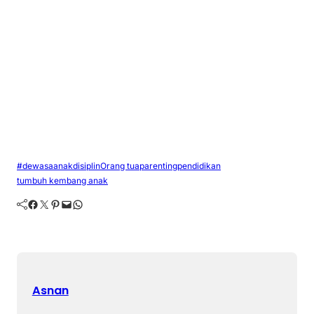
#dewasa
anak
disiplin
Orang tua
parenting
pendidikan
tumbuh kembang anak
Facebook
Twitter
Pinterest
Mail
WhatsApp
Asnan