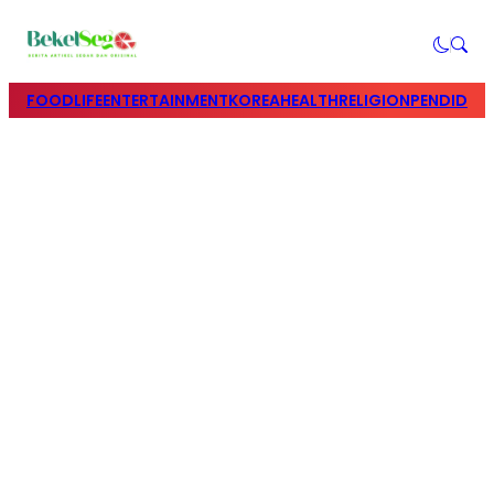
FOOD
LIFE
ENTERTAINMENT
KOREA
HEALTH
RELIGION
PENDIDIK