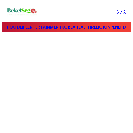
FOOD
LIFE
ENTERTAINMENT
KOREA
HEALTH
RELIGION
PENDIDIK