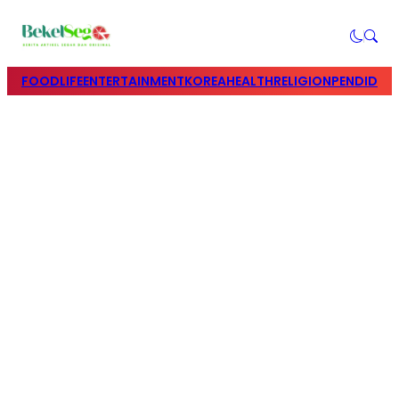
FOOD
LIFE
ENTERTAINMENT
KOREA
HEALTH
RELIGION
PENDIDIK