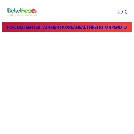
FOOD
LIFE
ENTERTAINMENT
KOREA
HEALTH
RELIGION
PENDIDIK