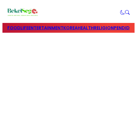
FOOD
LIFE
ENTERTAINMENT
KOREA
HEALTH
RELIGION
PENDIDIK