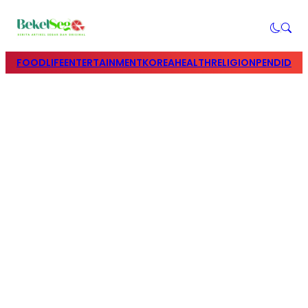
FOOD
LIFE
ENTERTAINMENT
KOREA
HEALTH
RELIGION
PENDIDIK