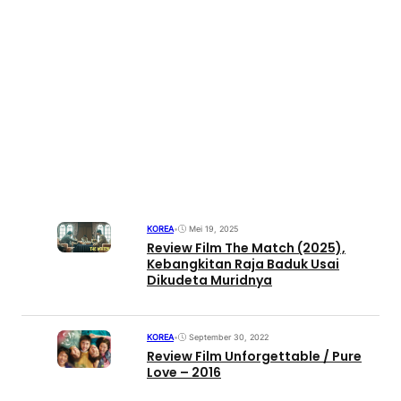
KOREA
•
Mei 19, 2025
Review Film The Match (2025),
Kebangkitan Raja Baduk Usai
Dikudeta Muridnya
KOREA
•
September 30, 2022
Review Film Unforgettable / Pure
Love – 2016