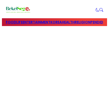
FOOD
LIFE
ENTERTAINMENT
KOREA
HEALTH
RELIGION
PENDIDIK