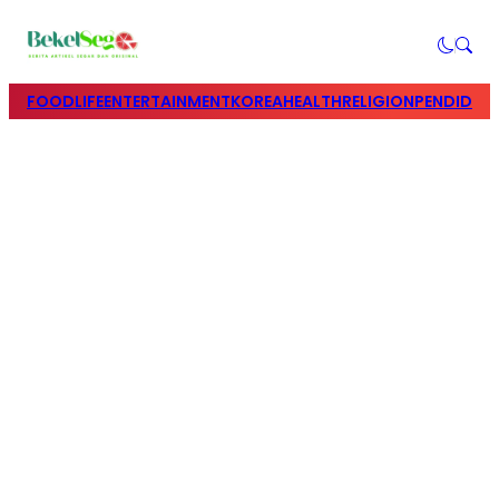
FOOD
LIFE
ENTERTAINMENT
KOREA
HEALTH
RELIGION
PENDIDIK