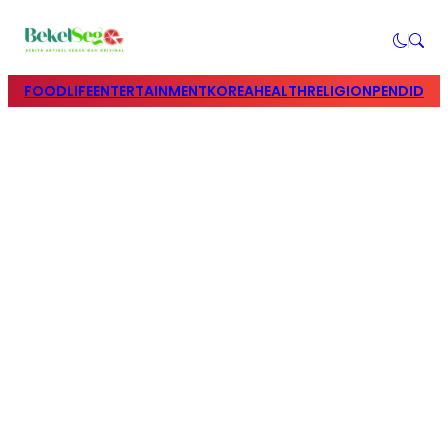
FOOD
LIFE
ENTERTAINMENT
KOREA
HEALTH
RELIGION
PENDIDIK