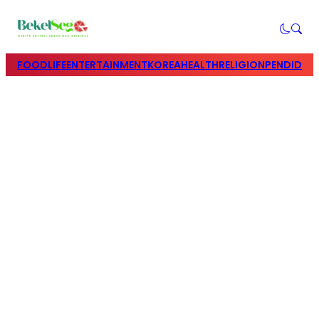
FOOD
LIFE
ENTERTAINMENT
KOREA
HEALTH
RELIGION
PENDIDIK