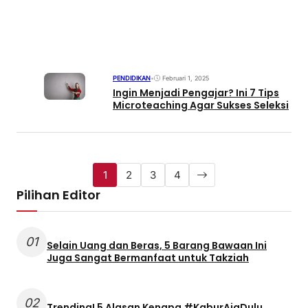
PENDIDIKAN
•
Februari 1, 2025
Ingin Menjadi Pengajar? Ini 7 Tips
Microteaching Agar Sukses Seleksi
1
2
3
4
Pilihan Editor
01
Selain Uang dan Beras, 5 Barang Bawaan Ini
Juga Sangat Bermanfaat untuk Takziah
02
Trending! 5 Alasan Kenapa #KaburAjaDulu