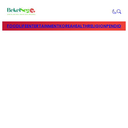
FOOD
LIFE
ENTERTAINMENT
KOREA
HEALTH
RELIGION
PENDIDIK