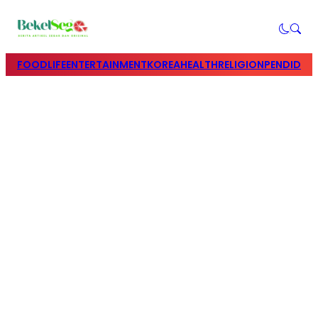
FOOD
LIFE
ENTERTAINMENT
KOREA
HEALTH
RELIGION
PENDIDIK