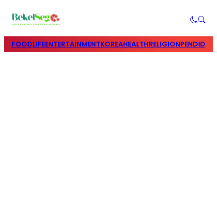
FOOD
LIFE
ENTERTAINMENT
KOREA
HEALTH
RELIGION
PENDIDIK