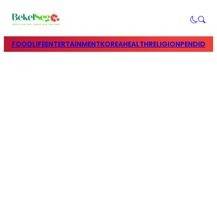
FOOD
LIFE
ENTERTAINMENT
KOREA
HEALTH
RELIGION
PENDIDIK