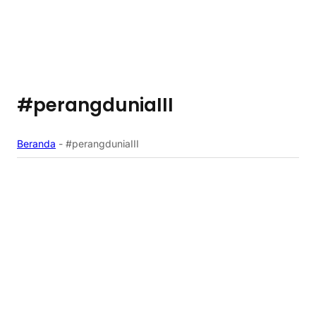
#perangduniaIII
Beranda
-
#perangduniaIII