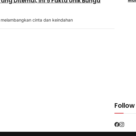
ang Ditemui, Ini 5 Fakta Unik Bunga
 melambangkan cinta dan keindahan
Follow