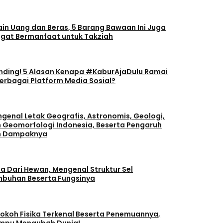
ain Uang dan Beras, 5 Barang Bawaan Ini Juga
gat Bermanfaat untuk Takziah
nding! 5 Alasan Kenapa #KaburAjaDulu Ramai
Berbagai Platform Media Sosial?
genal Letak Geografis, Astronomis, Geologi,
 Geomorfologi Indonesia, Beserta Pengaruh
n Dampaknya
a Dari Hewan, Mengenal Struktur Sel
buhan Beserta Fungsinya
Tokoh Fisika Terkenal Beserta Penemuannya,
pu Mengubah Dunia!