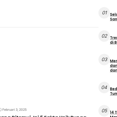
01
Sel
San
02
Tre
di 
03
Men
dan
da
04
Bed
Tum
Februari 3, 2025
05
14 
Mam