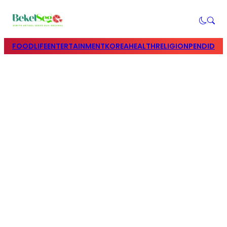
FOOD
LIFE
ENTERTAINMENT
KOREA
HEALTH
RELIGION
PENDIDIK