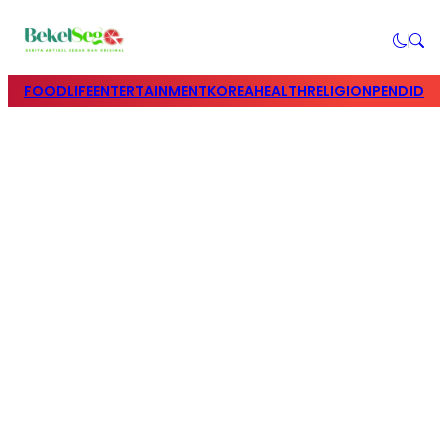
FOOD
LIFE
ENTERTAINMENT
KOREA
HEALTH
RELIGION
PENDIDIK