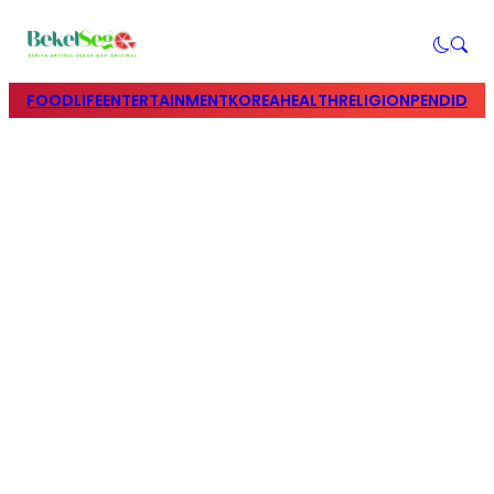
FOOD
LIFE
ENTERTAINMENT
KOREA
HEALTH
RELIGION
PENDIDIK