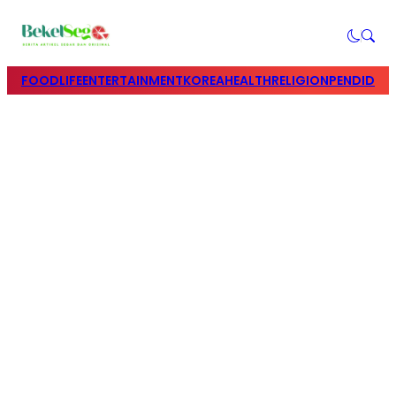
FOOD
LIFE
ENTERTAINMENT
KOREA
HEALTH
RELIGION
PENDIDIK